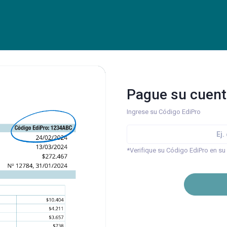
Pague su cuent
Ingrese su Código EdiPro
*Verifique su Código EdiPro en su